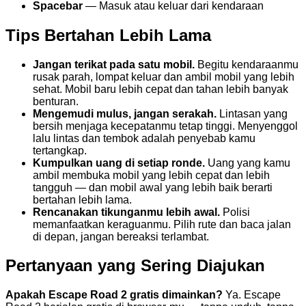
Spacebar
— Masuk atau keluar dari kendaraan
Tips Bertahan Lebih Lama
Jangan terikat pada satu mobil.
Begitu kendaraanmu
rusak parah, lompat keluar dan ambil mobil yang lebih
sehat. Mobil baru lebih cepat dan tahan lebih banyak
benturan.
Mengemudi mulus, jangan serakah.
Lintasan yang
bersih menjaga kecepatanmu tetap tinggi. Menyenggol
lalu lintas dan tembok adalah penyebab kamu
tertangkap.
Kumpulkan uang di setiap ronde.
Uang yang kamu
ambil membuka mobil yang lebih cepat dan lebih
tangguh — dan mobil awal yang lebih baik berarti
bertahan lebih lama.
Rencanakan tikunganmu lebih awal.
Polisi
memanfaatkan keraguanmu. Pilih rute dan baca jalan
di depan, jangan bereaksi terlambat.
Pertanyaan yang Sering Diajukan
Apakah Escape Road 2 gratis dimainkan?
Ya. Escape