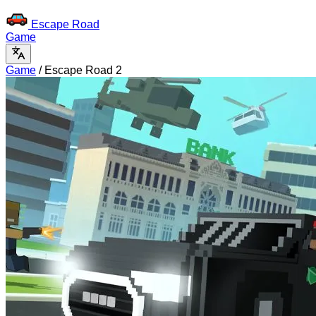
Escape Road
Game
Game
/
Escape Road 2