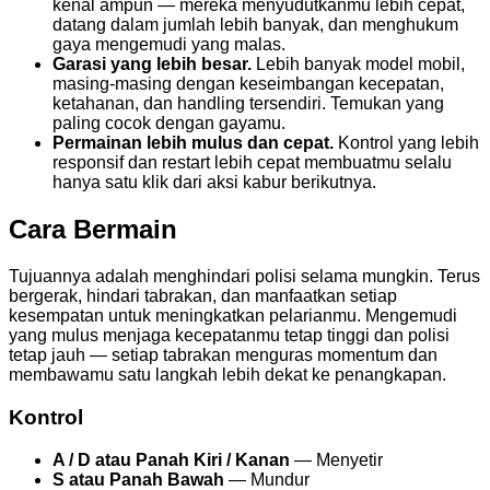
kenal ampun — mereka menyudutkanmu lebih cepat,
datang dalam jumlah lebih banyak, dan menghukum
gaya mengemudi yang malas.
Garasi yang lebih besar.
Lebih banyak model mobil,
masing-masing dengan keseimbangan kecepatan,
ketahanan, dan handling tersendiri. Temukan yang
paling cocok dengan gayamu.
Permainan lebih mulus dan cepat.
Kontrol yang lebih
responsif dan restart lebih cepat membuatmu selalu
hanya satu klik dari aksi kabur berikutnya.
Cara Bermain
Tujuannya adalah menghindari polisi selama mungkin. Terus
bergerak, hindari tabrakan, dan manfaatkan setiap
kesempatan untuk meningkatkan pelarianmu. Mengemudi
yang mulus menjaga kecepatanmu tetap tinggi dan polisi
tetap jauh — setiap tabrakan menguras momentum dan
membawamu satu langkah lebih dekat ke penangkapan.
Kontrol
A / D atau Panah Kiri / Kanan
— Menyetir
S atau Panah Bawah
— Mundur