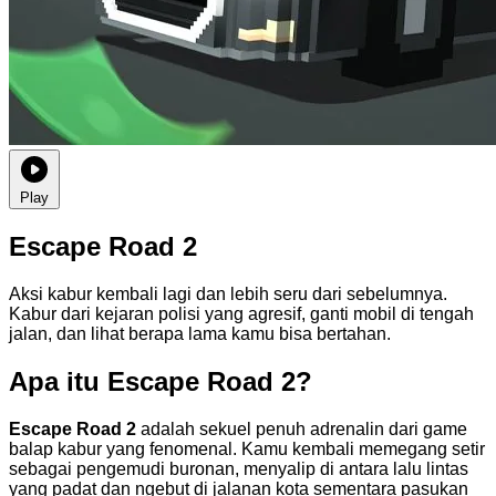
Play
Escape Road 2
Aksi kabur kembali lagi dan lebih seru dari sebelumnya.
Kabur dari kejaran polisi yang agresif, ganti mobil di tengah
jalan, dan lihat berapa lama kamu bisa bertahan.
Apa itu Escape Road 2?
Escape Road 2
adalah sekuel penuh adrenalin dari game
balap kabur yang fenomenal. Kamu kembali memegang setir
sebagai pengemudi buronan, menyalip di antara lalu lintas
yang padat dan ngebut di jalanan kota sementara pasukan