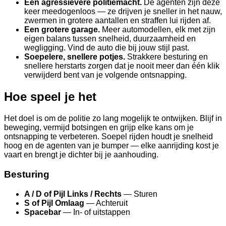
Een agressievere politiemacht.
De agenten zijn deze
keer meedogenloos — ze drijven je sneller in het nauw,
zwermen in grotere aantallen en straffen lui rijden af.
Een grotere garage.
Meer automodellen, elk met zijn
eigen balans tussen snelheid, duurzaamheid en
wegligging. Vind de auto die bij jouw stijl past.
Soepelere, snellere potjes.
Strakkere besturing en
snellere herstarts zorgen dat je nooit meer dan één klik
verwijderd bent van je volgende ontsnapping.
Hoe speel je het
Het doel is om de politie zo lang mogelijk te ontwijken. Blijf in
beweging, vermijd botsingen en grijp elke kans om je
ontsnapping te verbeteren. Soepel rijden houdt je snelheid
hoog en de agenten van je bumper — elke aanrijding kost je
vaart en brengt je dichter bij je aanhouding.
Besturing
A / D of Pijl Links / Rechts
— Sturen
S of Pijl Omlaag
— Achteruit
Spacebar
— In- of uitstappen