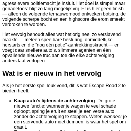
agressievere politiemacht je insluit. Het doel is simpel maar
genadeloos: blijf zo lang mogelijk vrij. Er is hier geen finish
— alleen de volgende ternauwernood ontweken botsing, de
volgende scherpe bocht en een highscore die erom smeekt
verbroken te worden.
Het vervolg behoudt alles wat het origineel zo verslavend
maakte — meteen speelbare besturing, onmiddellijke
herstarts en die “nog één potje”-aantrekkingskracht — en
voegt daar snellere auto’s, slimmere agenten en één
opvallende nieuwe truc aan toe die elke achtervolging
anders laat verlopen.
Wat is er nieuw in het vervolg
Als je het eerste spel leuk vond, dit is wat Escape Road 2 te
bieden heeft:
Kaap auto’s tijdens de achtervolging.
De grote
nieuwe functie: wanneer je wagen te veel schade
oploopt, spring je eruit en steel je een verse auto
zonder de achtervolging te stoppen. Weten
wanneer
je
een stervende auto moet dumpen, is waar het spel om
draait.