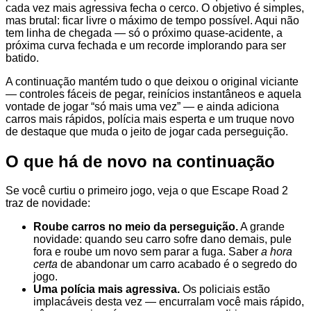
cada vez mais agressiva fecha o cerco. O objetivo é simples,
mas brutal: ficar livre o máximo de tempo possível. Aqui não
tem linha de chegada — só o próximo quase-acidente, a
próxima curva fechada e um recorde implorando para ser
batido.
A continuação mantém tudo o que deixou o original viciante
— controles fáceis de pegar, reinícios instantâneos e aquela
vontade de jogar “só mais uma vez” — e ainda adiciona
carros mais rápidos, polícia mais esperta e um truque novo
de destaque que muda o jeito de jogar cada perseguição.
O que há de novo na continuação
Se você curtiu o primeiro jogo, veja o que Escape Road 2
traz de novidade:
Roube carros no meio da perseguição.
A grande
novidade: quando seu carro sofre dano demais, pule
fora e roube um novo sem parar a fuga. Saber
a hora
certa
de abandonar um carro acabado é o segredo do
jogo.
Uma polícia mais agressiva.
Os policiais estão
implacáveis desta vez — encurralam você mais rápido,