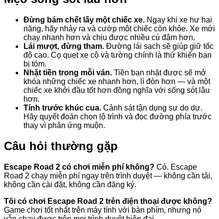
Đừng bám chết lấy một chiếc xe.
Ngay khi xe hư hại
nặng, hãy nhảy ra và cướp một chiếc còn khỏe. Xe mới
chạy nhanh hơn và chịu được nhiều cú đâm hơn.
Lái mượt, đừng tham.
Đường lái sạch sẽ giúp giữ tốc
độ cao. Cọ quẹt xe cộ và tường chính là thứ khiến bạn
bị tóm.
Nhặt tiền trong mỗi ván.
Tiền bạn nhặt được sẽ mở
khóa những chiếc xe nhanh hơn, lì đòn hơn — và một
chiếc xe khởi đầu tốt hơn đồng nghĩa với sống sót lâu
hơn.
Tính trước khúc cua.
Cảnh sát tận dụng sự do dự.
Hãy quyết đoán chọn lộ trình và đọc đường phía trước
thay vì phản ứng muộn.
Câu hỏi thường gặp
Escape Road 2 có chơi miễn phí không?
Có. Escape
Road 2 chạy miễn phí ngay trên trình duyệt — không cần tải,
không cần cài đặt, không cần đăng ký.
Tôi có chơi Escape Road 2 trên điện thoại được không?
Game chơi tốt nhất trên máy tính với bàn phím, nhưng nó
vẫn chạy được trên mọi trình duyệt hiện đại.