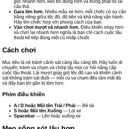
góc nhanh hơn, kéo tới đông hơn và trừng phạt lối lái
cẩu thả.
Gara lớn hơn.
Nhiều mẫu xe hơn, mỗi chiếc có sự cân
bằng riêng giữa tốc độ, độ bền và khả năng vận hành.
Hãy tìm chiếc hợp với phong cách của bạn.
Ván chơi mượt và nhanh hơn.
Điều khiển nhạy hơn
và chơi lại nhanh hơn nghĩa là bạn chỉ cách cuộc tẩu
thoát kế tiếp đúng một cú nhấp chuột.
Cách chơi
Mục tiêu là né tránh cảnh sát càng lâu càng tốt. Hãy luôn di
chuyển, tránh va chạm và chớp lấy mọi cơ hội nâng cấp
cuộc tẩu thoát. Lái mượt giúp giữ tốc độ cao và khiến cảnh
sát không bám sát đuôi — mỗi cú va chạm đều làm mất đà
và đẩy bạn tới gần bị tóm hơn.
Phím điều khiển
A / D hoặc Mũi tên Trái / Phải
— Bẻ lái
S hoặc Mũi tên Xuống
— Lùi xe
Spacebar
— Lên hoặc xuống xe
Mẹo sống sót lâu hơn