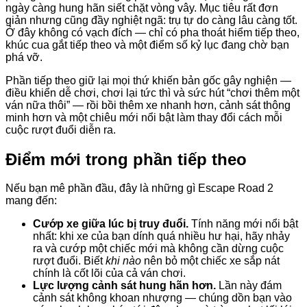
ngày càng hung hãn siết chặt vòng vây. Mục tiêu rất đơn
giản nhưng cũng đầy nghiệt ngã: trụ tự do càng lâu càng tốt.
Ở đây không có vạch đích — chỉ có pha thoát hiểm tiếp theo,
khúc cua gắt tiếp theo và một điểm số kỷ lục đang chờ bạn
phá vỡ.
Phần tiếp theo giữ lại mọi thứ khiến bản gốc gây nghiện —
điều khiển dễ chơi, chơi lại tức thì và sức hút “chơi thêm một
ván nữa thôi” — rồi bồi thêm xe nhanh hơn, cảnh sát thông
minh hơn và một chiêu mới nổi bật làm thay đổi cách mỗi
cuộc rượt đuổi diễn ra.
Điểm mới trong phần tiếp theo
Nếu bạn mê phần đầu, đây là những gì Escape Road 2
mang đến:
Cướp xe giữa lúc bị truy đuổi.
Tính năng mới nổi bật
nhất: khi xe của bạn dính quá nhiều hư hại, hãy nhảy
ra và cướp một chiếc mới mà không cần dừng cuộc
rượt đuổi. Biết
khi nào
nên bỏ một chiếc xe sắp nát
chính là cốt lõi của cả ván chơi.
Lực lượng cảnh sát hung hãn hơn.
Lần này đám
cảnh sát không khoan nhượng — chúng dồn bạn vào