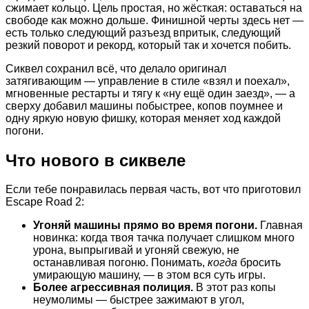
сжимает кольцо. Цель простая, но жёсткая: оставаться на
свободе как можно дольше. Финишной черты здесь нет —
есть только следующий разъезд впритык, следующий
резкий поворот и рекорд, который так и хочется побить.
Сиквел сохранил всё, что делало оригинал
затягивающим — управление в стиле «взял и поехал»,
мгновенные рестарты и тягу к «ну ещё один заезд», — а
сверху добавил машины побыстрее, копов поумнее и
одну яркую новую фишку, которая меняет ход каждой
погони.
Что нового в сиквеле
Если тебе понравилась первая часть, вот что приготовил
Escape Road 2:
Угоняй машины прямо во время погони.
Главная
новинка: когда твоя тачка получает слишком много
урона, выпрыгивай и угоняй свежую, не
останавливая погоню. Понимать,
когда
бросить
умирающую машину, — в этом вся суть игры.
Более агрессивная полиция.
В этот раз копы
неумолимы — быстрее зажимают в угол,