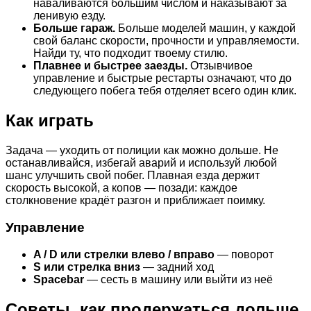
наваливаются большим числом и наказывают за
ленивую езду.
Больше гараж.
Больше моделей машин, у каждой
свой баланс скорости, прочности и управляемости.
Найди ту, что подходит твоему стилю.
Плавнее и быстрее заезды.
Отзывчивое
управление и быстрые рестарты означают, что до
следующего побега тебя отделяет всего один клик.
Как играть
Задача — уходить от полиции как можно дольше. Не
останавливайся, избегай аварий и используй любой
шанс улучшить свой побег. Плавная езда держит
скорость высокой, а копов — позади: каждое
столкновение крадёт разгон и приближает поимку.
Управление
A / D или стрелки влево / вправо
— поворот
S или стрелка вниз
— задний ход
Spacebar
— сесть в машину или выйти из неё
Советы, как продержаться дольше